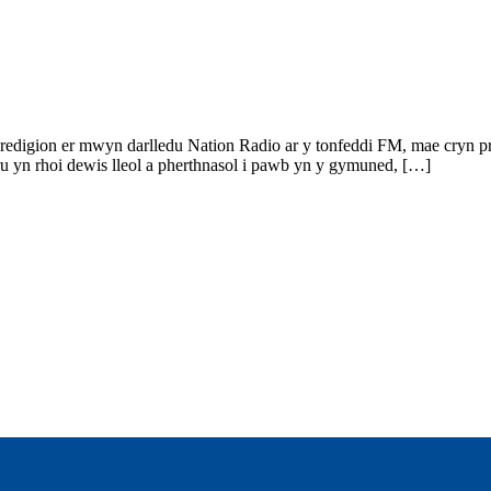
edigion er mwyn darlledu Nation Radio ar y tonfeddi FM, mae cryn pr
 yn rhoi dewis lleol a pherthnasol i pawb yn y gymuned, […]