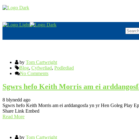
by
Tom Cartwright
Blog
,
Cyfweliad
,
Podlediad
No Comments
Sgwrs hefo Keith Morris am ei arddangosf
8 blynedd ago
Sgwrs hefo Keith Morris am ei arddangosfa yn yr Hen Goleg Play E
Share Link Embed
Read More
by
Tom Cartwright