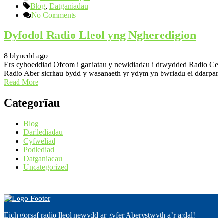
Blog
,
Datganiadau
No Comments
Dyfodol Radio Lleol yng Ngheredigion
8 blynedd ago
Ers cyhoeddiad Ofcom i ganiatau y newidiadau i drwydded Radio Cer
Radio Aber sicrhau bydd y wasanaeth yr ydym yn bwriadu ei ddarparu
Read More
Categorïau
Blog
Darllediadau
Cyfweliad
Podlediad
Datganiadau
Uncategorized
Eich gorsaf radio lleol newydd ar gyfer Aberystwyth a’r ardal!