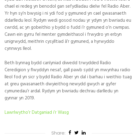
chael ei redeg yn benodol gan sefydliadau dielw fel Radio Aber.
Yr hyn sy’n bwysig i ni ydi fod y gymuned yn cael gwasanaeth
ddarlledu leol. Rydym wedi gosod nodau yr ydym yn bwriadu eu
cwrdd, ac yn gobeithio y bydd o fudd i’r gymuned o’n cwmpas.
Cawn ein gyrru fel menter gymdeithasol i frwydro yn erbyn
unigrwydd, meithrin cysylltiad â’r gymuned, a hyrwyddo
cynnwys lleol.
Beth bynnag bydd canlyniad diwedd trwydded Radio
Ceredigion y flwyddyn nesaf, gall pawb sydd yn mwynhau radio
lleol fod yn sicr y bydd Radio Aber yn dal i barhau i weithio tuag
at greu gwasanaeth dwyieithog newydd gwych ar gyfer
cymunedau’r ardal. Rydym yn bwriadu dechrau darlledu yn
gynnar yn 2019.
Lawrlwytho’r Datganiad i’r Wasg
Share: