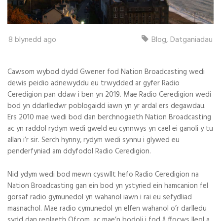
8 blynedd ago
Blog
,
Datganiadau
Cawsom wybod dydd Gwener fod Nation Broadcasting wedi
dewis peidio adnewyddu eu trwydded ar gyfer Radio
Ceredigion pan ddaw i ben yn 2019. Mae Radio Ceredigion wedi
bod yn ddarlledwr poblogaidd iawn yn yr ardal ers degawdau.
Ers 2010 mae wedi bod dan berchnogaeth Nation Broadcasting
ac yn raddol rydym wedi gweld eu cynnwys yn cael ei ganoli y tu
allan i’r sir. Serch hynny, rydym wedi synnu i glywed eu
penderfyniad am ddyfodol Radio Ceredigion.
Nid ydym wedi bod mewn cyswllt hefo Radio Ceredigion na
Nation Broadcasting gan ein bod yn ystyried ein hamcanion fel
gorsaf radio gymunedol yn wahanol iawn i rai eu sefydliad
masnachol. Mae radio cymunedol yn elfen wahanol o’r darlledu
sydd dan reolaeth Ofcom, ac mae’n bodoli i fod â ffocws lleol a