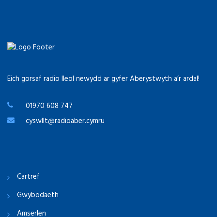
Eich gorsaf radio lleol newydd ar gyfer Aberystwyth a’r ardal!
01970 608 747
cyswllt@radioaber.cymru
Cartref
Gwybodaeth
Amserlen